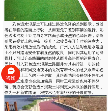
彩色透水混凝土可以经过路途色泽的差别提示，驾驶
者在章程的路面上行驶，从而避免了差别车辆的混行。彩
色透水混凝土经过与寻常路面形成强烈的色泽反差，给驾
驶员在视觉上的冲锋，提升了驾驶员在开车时的注意力，
采用有效对策放慢后行的成效。广州八方达彩色透水混凝
土不只对路途安全有着显然的改良，同时因其运用了耐磨
骨料，可以升高路面的耐磨性从而升高路面的运用寿命。
因此，引入彩色透水混凝土路面并对其实行进一步的优
化，对缓和我国交通变坏的近况有着长久的意义跟着彩色
透水混凝土工艺的不停进取，其路面功用会得到不停地改
善，施工难度也会愈加简易，同时工程造价也将不停降
落，势必会使彩色透水混凝土得到更大界限的推行应用，
作为一种新式路途工程技术也有着很好的开展前景。